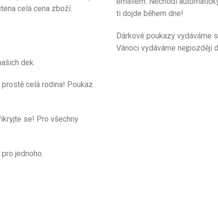
emailem. Nechodí automaticky, 
tena celá cena zboží.
ti dojde během dne!
Dárkové poukazy vydáváme s 
Vánoci vydáváme nejpozději d
našich dek.
 prostě celá rodina! Poukaz
řikryjte se! Pro všechny
 pro jednoho.