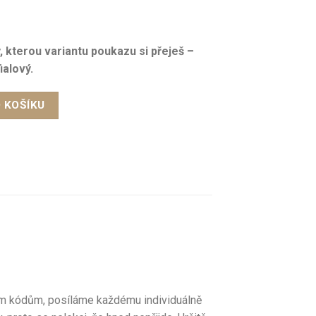
 kterou variantu poukazu si přeješ –
ialový.
O KOŠÍKU
ím kódům, posíláme každému individuálně