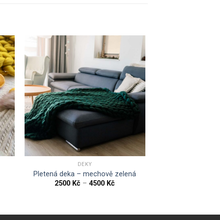
DEKY
Pletená deka – mechově zelená
2500
Kč
–
4500
Kč