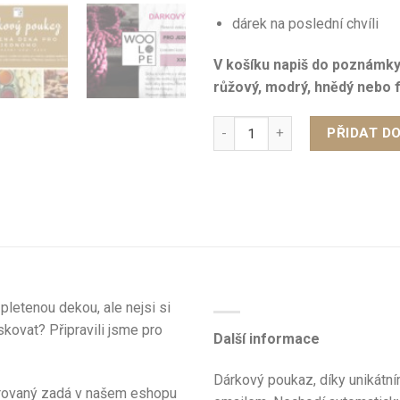
dárek na poslední chvíli
V košíku napiš do poznámky,
růžový, modrý, hnědý nebo f
PŘIDAT D
letenou dekou, ale nejsi si
iskovat? Připravili jsme pro
Další informace
Dárkový poukaz, díky unikátn
arovaný zadá v našem eshopu