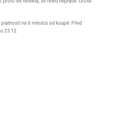
proto se nelekej, že hned nepřijde. Určitě
platností na 6 měsíců od koupě. Před
o 23.12.