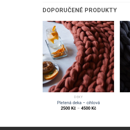
DOPORUČENÉ PRODUKTY
EKY
DEKY
 – ledově modrá
Pletená deka – cihlová
–
4500
Kč
2500
Kč
–
4500
Kč